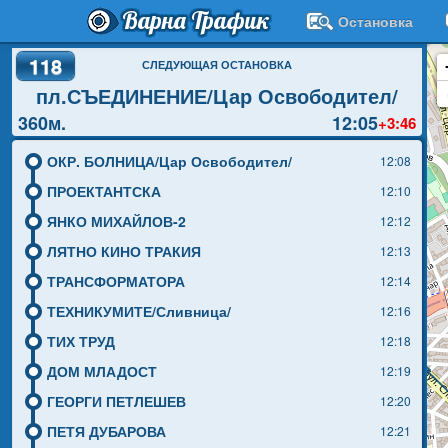
Варна Трафик
Остановка
118
СЛЕДУЮЩАЯ ОСТАНОВКА
пл.СЪЕДИНЕНИЕ/Цар Освободител/
360м.
12:05
+3:46
ОКР. БОЛНИЦА/Цар Освободител/
12:08
ПРОЕКТАНТСКА
12:10
ЯНКО МИХАЙЛОВ-2
12:12
ЛЯТНО КИНО ТРАКИЯ
12:13
ТРАНСФОРМАТОРА
12:14
ТЕХНИКУМИТЕ/Сливница/
12:16
ТИХ ТРУД
12:18
ДОМ МЛАДОСТ
12:19
ГЕОРГИ ПЕТЛЕШЕВ
12:20
ПЕТЯ ДУБАРОВА
12:21