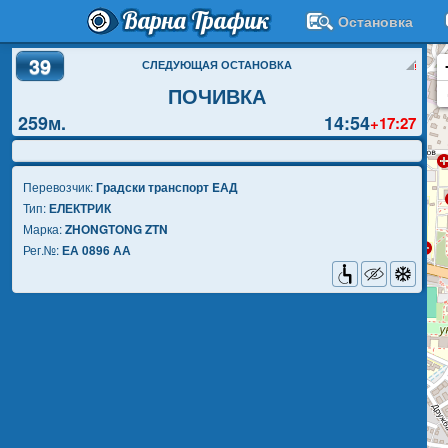
Варна Трафик
Остановка
39
СЛЕДУЮЩАЯ ОСТАНОВКА
ПОЧИВКА
259м.
14:54
+17:27
Перевозчик:
Градски транспорт EАД
Тип:
ЕЛЕКТРИК
Марка:
ZHONGTONG ZTN
Рег.№:
ЕА 0896 АА