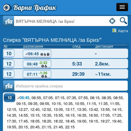
Варна Трафик
Спирка
Aa
Карта
Линия
Спирка "ВЯТЪРНА МЕЛНИЦА /за Бриз/"
Разписание
№
разписание
след
дистанция
10
-
06:45
Как Да Стигна?
12
5:33
2.8км.
-2:32
06:48
Инфо
12
29:39
~11км.
-1:26
07:11
Аа
10
06:45
,
06:55
,
07:05
,
07:15
,
07:35
,
07:55
,
08:15
,
08:35
,
08:55
,
09:15
,
09:35
,
09:55
,
10:15
,
10:35
,
10:55
,
11:15
,
11:35
,
11:55
,
12:15
,
12:27
,
12:40
,
12:52
,
13:05
,
13:17
,
13:30
,
13:42
,
13:55
,
14:15
,
14:35
,
14:55
,
15:15
,
15:35
,
15:55
,
16:15
,
16:35
,
16:50
,
17:05
,
17:25
,
17:30
,
17:45
,
18:05
,
18:20
,
18:32
,
18:45
,
19:00
,
19:15
,
19:27
,
19:40
,
19:55
,
20:15
,
20:45
,
21:15
,
21:45
,
22:15