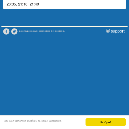
20:35
,
21:10
,
21:40
support
Без общинско или европейско финансиране.
Този сайт използва cookies за Ваше улеснение.
Разбрах!