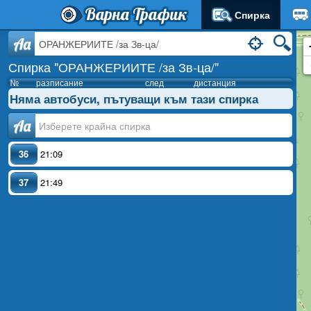
Варна Трафик
Спирка
Aa
Спирка "ОРАНЖЕРИИТЕ /за Зв-ца/"
№
разписание
след
дистанция
Няма автобуси, пътуващи към тази спирка
Аа
36
21:09
37
21:49