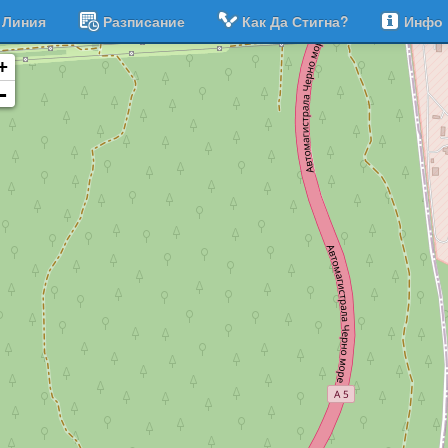
Линия
Разписание
Как Да Стигна?
Инфо
+
-