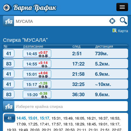
Варна Трафик
Спирка
Aa
Карта
Линия
Спирка "МУСАЛА"
Разписание
№
разписание
след
дистанция
41
2:51
739м.
+0:57
14:45
Как Да Стигна?
83
17:22
5.2км.
+5:14
14:55
Инфо
41
21:58
6.9км.
+4:04
15:01
41
32:25
~10км.
-1:28
15:17
83
36:30
9.6км.
-0:38
15:20
Аа
41
14:45
,
15:01
,
15:17
,
15:31
,
15:49
,
16:05
,
16:21
,
16:37
,
16:53
,
17:09
,
17:25
,
17:41
,
17:57
,
18:13
,
18:29
,
18:45
,
19:01
,
19:17
,
19:33
,
19:49
,
20:03
,
20:21
,
20:37
,
20:53
,
21:11
,
21:31
,
21:51
,
22:07
,