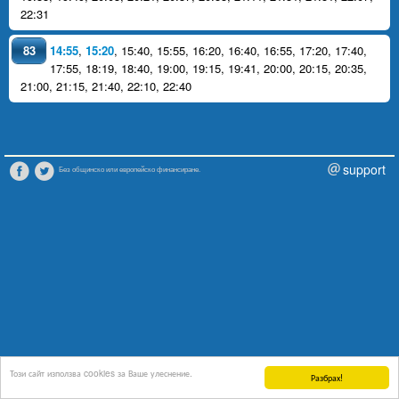
22:31
83
14:55
,
15:20
,
15:40
,
15:55
,
16:20
,
16:40
,
16:55
,
17:20
,
17:40
,
17:55
,
18:19
,
18:40
,
19:00
,
19:15
,
19:41
,
20:00
,
20:15
,
20:35
,
21:00
,
21:15
,
21:40
,
22:10
,
22:40
support
Без общинско или европейско финансиране.
Този сайт използва cookies за Ваше улеснение.
Разбрах!