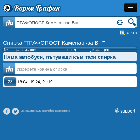
Варна Трафик
Спирка
Aa
Карта
Линия
Спирка "ТРАФОПОСТ Каменар /за Вн/"
Разписание
№
разписание
след
дистанция
Няма автобуси, пътуващи към тази спирка
Как Да Стигна?
Аа
Инфо
23
18:04
,
19:24
,
21:19
support
Без общинско или европейско финансиране.