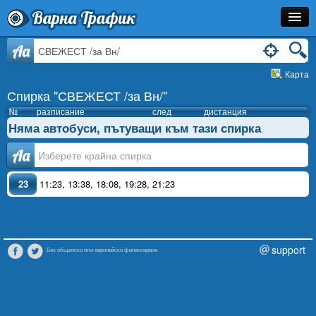
Варна Трафик
Спирка
Aa
Карта
Линия
Спирка "СВЕЖЕСТ /за Вн/"
Разписание
№
разписание
след
дистанция
Няма автобуси, пътуващи към тази спирка
Как Да Стигна?
Аа
Инфо
23
11:23
,
13:38
,
18:08
,
19:28
,
21:23
support
Без общинско или европейско финансиране.