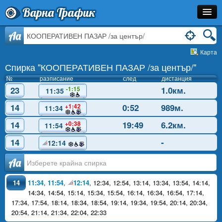
Варна Трафик
Спирка
Aa
Карта
Линия
Спирка "КООПЕРАТИВЕН ПАЗАР /за център/"
Разписание
№
разписание
след
дистанция
23
1.0км.
-1:15
11:35
Как Да Стигна?
14
0:52
989м.
+1:42
11:34
Инфо
14
19:49
6.2км.
+0:38
11:54
14
-
12:14
Аа
14
11:34
,
11:54
,
12:14
,
12:34
,
12:54
,
13:14
,
13:34
,
13:54
,
14:14
,
14:34
,
14:54
,
15:14
,
15:34
,
15:54
,
16:14
,
16:34
,
16:54
,
17:14
,
17:34
,
17:54
,
18:14
,
18:34
,
18:54
,
19:14
,
19:34
,
19:54
,
20:14
,
20:34
,
20:54
,
21:14
,
21:34
,
22:04
,
22:33