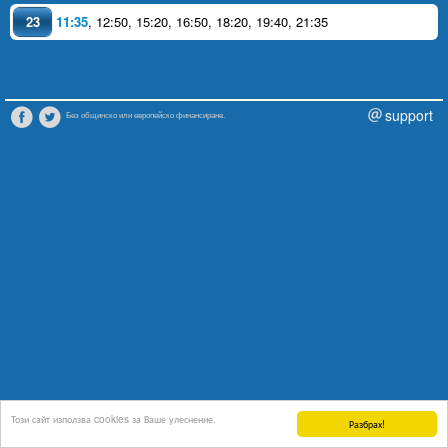
23
11:35
,
12:50
,
15:20
,
16:50
,
18:20
,
19:40
,
21:35
support
Без общинско или европейско финансиране.
Този сайт използва cookies за Ваше улеснение.
Разбрах!