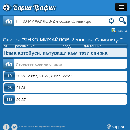
Варна Трафик
Спирка
Aa
Карта
Линия
Спирка "ЯНКО МИХАЙЛОВ-2 /посока Сливница/"
Разписание
№
разписание
след
дистанция
Няма автобуси, пътуващи към тази спирка
Как Да Стигна?
Аа
Инфо
10
20:27
,
20:57
,
21:27
,
21:57
,
22:27
23
21:31
118
20:37
support
Без общинско или европейско финансиране.