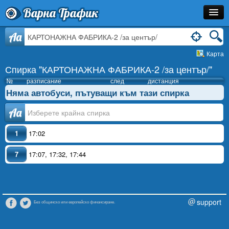
Варна Трафик
Спирка
Aa
Карта
Линия
Спирка "КАРТОНАЖНА ФАБРИКА-2 /за център/"
Разписание
№
разписание
след
дистанция
Няма автобуси, пътуващи към тази спирка
Как Да Стигна?
Аа
Инфо
1
17:02
7
17:07
,
17:32
,
17:44
support
Без общинско или европейско финансиране.