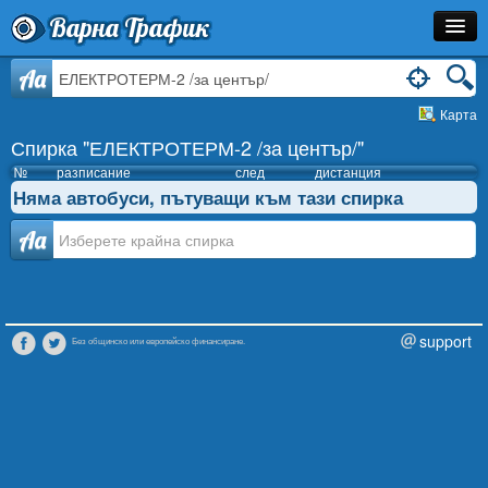
Варна Трафик
Спирка
Aa
Карта
Линия
Спирка "ЕЛЕКТРОТЕРМ-2 /за център/"
Разписание
№
разписание
след
дистанция
Няма автобуси, пътуващи към тази спирка
Как Да Стигна?
Аа
Инфо
support
Без общинско или европейско финансиране.