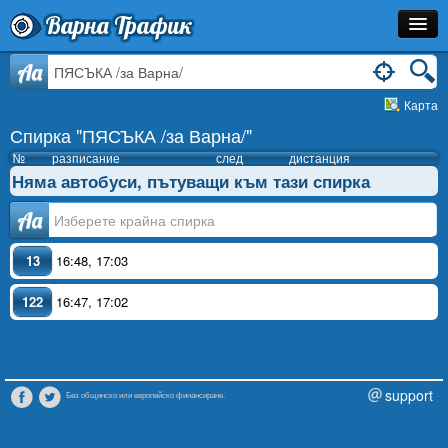
Варна Трафик
Спирка
Aa
Карта
Линия
Спирка "ПЯСЪКА /за Варна/"
Разписание
№
разписание
след
дистанция
Няма автобуси, пътуващи към тази спирка
Как Да Стигна?
Аа
Инфо
13
16:48
,
17:03
122
16:47
,
17:02
support
Без общинско или европейско финансиране.