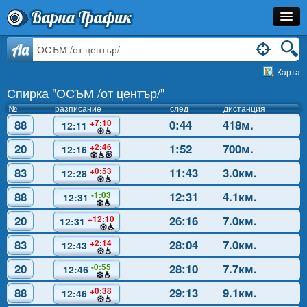
Варна Трафик
Спирка
Aa
Карта
Линия
Спирка "ОСЪМ /от център/"
Разписание
№
разписание
след
дистанция
88
0:44
418м.
+7:10
12:11
Как Да Стигна?
20
1:52
700м.
+2:46
12:16
Инфо
83
11:43
3.0км.
+0:53
12:28
88
12:31
4.1км.
-1:03
12:31
20
26:16
7.0км.
+12:10
12:31
83
28:04
7.0км.
+2:14
12:43
20
28:10
7.7км.
-0:55
12:46
88
29:13
9.1км.
+0:38
12:46