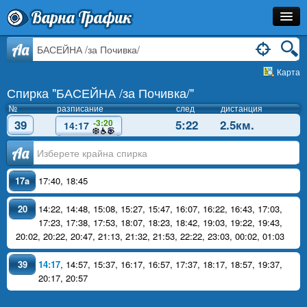
Варна Трафик
Спирка
Aa
Карта
Линия
Спирка "БАСЕЙНА /за Почивка/"
Разписание
№
разписание
след
дистанция
39
5:22
2.5км.
-3:20
14:17
Как Да Стигна?
Аа
Инфо
17a
17:40
,
18:45
20
14:22
,
14:48
,
15:08
,
15:27
,
15:47
,
16:07
,
16:22
,
16:43
,
17:03
,
17:23
,
17:38
,
17:53
,
18:07
,
18:23
,
18:42
,
19:03
,
19:22
,
19:43
,
20:02
,
20:22
,
20:47
,
21:13
,
21:32
,
21:53
,
22:22
,
23:03
,
00:02
,
01:03
39
14:17
,
14:57
,
15:37
,
16:17
,
16:57
,
17:37
,
18:17
,
18:57
,
19:37
,
20:17
,
20:57