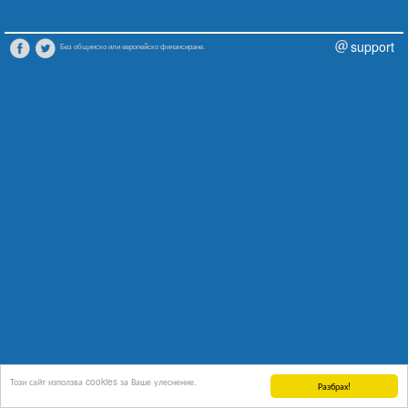
support
Без общинско или европейско финансиране.
Този сайт използва cookies за Ваше улеснение.
Разбрах!