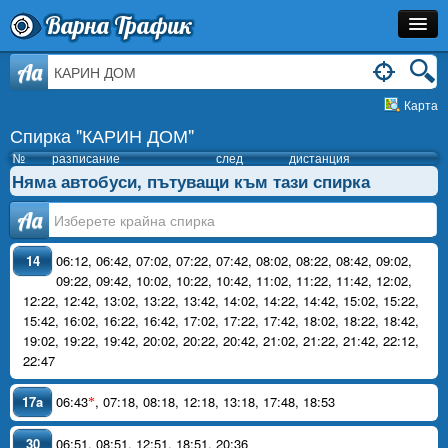
Варна Трафик
Спирка
Aa
Карта
Линия
Спирка "КАРИН ДОМ"
Разписание
№
разписание
след
дистанция
Няма автобуси, пътуващи към тази спирка
Как Да Стигна?
Аа
Инфо
14
06:12
,
06:42
,
07:02
,
07:22
,
07:42
,
08:02
,
08:22
,
08:42
,
09:02
,
09:22
,
09:42
,
10:02
,
10:22
,
10:42
,
11:02
,
11:22
,
11:42
,
12:02
,
12:22
,
12:42
,
13:02
,
13:22
,
13:42
,
14:02
,
14:22
,
14:42
,
15:02
,
15:22
,
15:42
,
16:02
,
16:22
,
16:42
,
17:02
,
17:22
,
17:42
,
18:02
,
18:22
,
18:42
,
19:02
,
19:22
,
19:42
,
20:02
,
20:22
,
20:42
,
21:02
,
21:22
,
21:42
,
22:12
,
22:47
17a
06:43
,
07:18
,
08:18
,
12:18
,
13:18
,
17:48
,
18:53
*
30
06:51
,
08:51
,
12:51
,
18:51
,
20:36