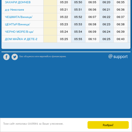
ЗАХАРИ ДОНЧЕВ
05:20
05:50
06:05
06:20
06:35
д-р Николаев
05:21
05:51
06:06
06:21
06:36
ЧЕШМАТА/Виница/
05:22
05:52
06:07
06:22
06:37
ЦЕНТЪР/Виница/
05:23
05:53
06:08
06:23
06:38
ЧЕРНО МОРЕ/В-ца/
05:24
05:54
06:09
06:24
06:39
ДОМ МАЙКА И ДЕТЕ-2
05:25
05:55
06:10
06:25
06:40
support
Без общинско или европейско финансиране.
Този сайт използва cookies за Ваше улеснение.
Разбрах!