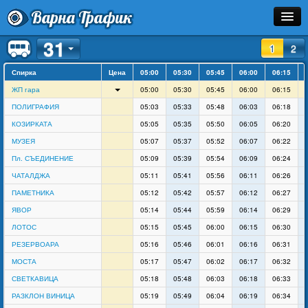
Варна Трафик
31
Спирка
1
2
Спирка
Линия
Цена
05:00
05:30
05:45
06:00
06:15
ЖП гара
05:00
05:30
05:45
06:00
06:15
Разписание
ПОЛИГРАФИЯ
05:03
05:33
05:48
06:03
06:18
КОЗИРКАТА
05:05
05:35
05:50
06:05
06:20
Как Да Стигна?
МУЗЕЯ
05:07
05:37
05:52
06:07
06:22
Пл. СЪЕДИНЕНИЕ
05:09
05:39
05:54
06:09
06:24
Инфо
ЧАТАЛДЖА
05:11
05:41
05:56
06:11
06:26
ПАМЕТНИКА
05:12
05:42
05:57
06:12
06:27
ЯВОР
05:14
05:44
05:59
06:14
06:29
ЛОТОС
05:15
05:45
06:00
06:15
06:30
РЕЗЕРВОАРА
05:16
05:46
06:01
06:16
06:31
МОСТА
05:17
05:47
06:02
06:17
06:32
СВЕТКАВИЦА
05:18
05:48
06:03
06:18
06:33
РАЗКЛОН ВИНИЦА
05:19
05:49
06:04
06:19
06:34