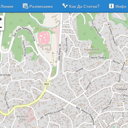
Линия
Разписание
Как Да Стигна?
Инфо
+
-