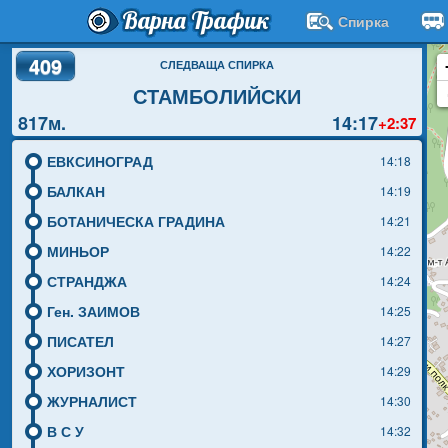
Варна Трафик
Спирка
409
СЛЕДВАЩА СПИРКА
СТАМБОЛИЙСКИ
817м.
14:17
+2:37
ЕВКСИНОГРАД
14:18
БАЛКАН
14:19
БОТАНИЧЕСКА ГРАДИНА
14:21
МИНЬОР
14:22
СТРАНДЖА
14:24
Ген. ЗАИМОВ
14:25
ПИСАТЕЛ
14:27
ХОРИЗОНТ
14:29
ЖУРНАЛИСТ
14:30
В С У
14:32