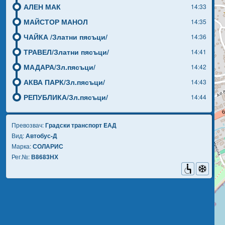
АЛЕН МАК
14:33
МАЙСТОР МАНОЛ
14:35
ЧАЙКА /Златни пясъци/
14:36
ТРАВЕЛ/Златни пясъци/
14:41
МАДАРА/Зл.пясъци/
14:42
АКВА ПАРК/Зл.пясъци/
14:43
РЕПУБЛИКА/Зл.пясъци/
14:44
Превозвач:
Градски транспорт EАД
Вид:
Автобус-Д
Марка:
СОЛАРИС
Рег.№:
В8683НХ