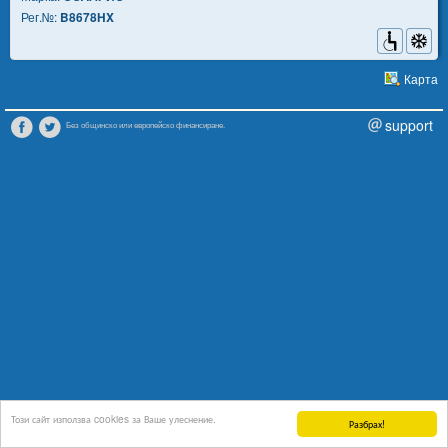
Рег.№:
B8678HX
Карта
support
Без общинско или европейско финансиране.
Този сайт използва cookies за Ваше улеснение.
Разбрах!