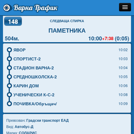
Варна Трафик
148
Спирка
СЛЕДВАЩА СПИРКА
ПАМЕТНИКА
Линия
504м.
10:00
(0:05)
+7:38
Разписание
ЯВОР
10:02
Как Да Стигна?
СПОРТИСТ-2
10:03
СТАДИОН ВАРНА-2
10:04
Инфо
СРЕДНОШКОЛСКА-2
10:05
КАРИН ДОМ
10:06
УЧЕНИЧЕСКИ К-С-2
10:08
ПОЧИВКА/Обръщач/
10:09
Превозвач:
Градски транспорт EАД
Вид:
Автобус-Д
Марка:
СОЛАРИС