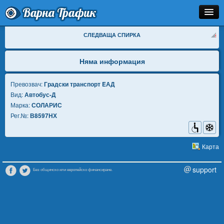
Варна Трафик
Спирка
СЛЕДВАЩА СПИРКА
Линия
Няма информация
Разписание
Превозвач:
Градски транспорт EАД
Вид:
Автобус-Д
Как Да Стигна?
Марка:
СОЛАРИС
Рег.№:
В8597НХ
Инфо
Карта
support
Без общинско или европейско финансиране.