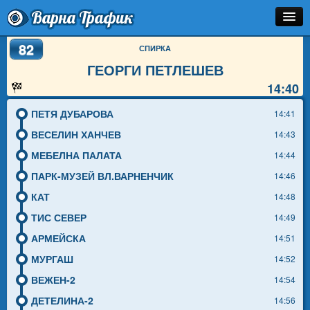
Варна Трафик
82
Спирка
СПИРКА
ГЕОРГИ ПЕТЛЕШЕВ
Линия
14:40
Разписание
ПЕТЯ ДУБАРОВА
14:41
Как Да Стигна?
ВЕСЕЛИН ХАНЧЕВ
14:43
МЕБЕЛНА ПАЛАТА
14:44
Инфо
ПАРК-МУЗЕЙ ВЛ.ВАРНЕНЧИК
14:46
КАТ
14:48
ТИС СЕВЕР
14:49
АРМЕЙСКА
14:51
МУРГАШ
14:52
ВЕЖЕН-2
14:54
ДЕТЕЛИНА-2
14:56