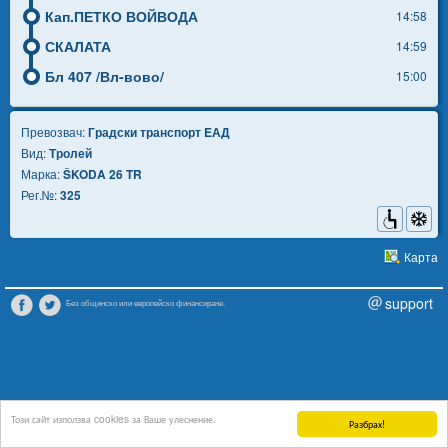
Кап.ПЕТКО ВОЙВОДА
14:58
СКАЛАТА
14:59
Бл 407 /Вл-вово/
15:00
Превозвач:
Градски транспорт EАД
Вид:
Тролей
Марка:
ŠKODA 26 TR
Рег.№:
325
Карта
support
Без общинско или европейско финансиране.
Този сайт използва cookies за Ваше улеснение.
Разбрах!