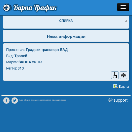
Варна Трафик
Спирка
СПИРКА
Линия
Няма информация
Разписание
Превозвач:
Градски транспорт EАД
Вид:
Тролей
Как Да Стигна?
Марка:
ŠKODA 26 TR
Рег.№:
313
Инфо
Карта
support
Без общинско или европейско финансиране.