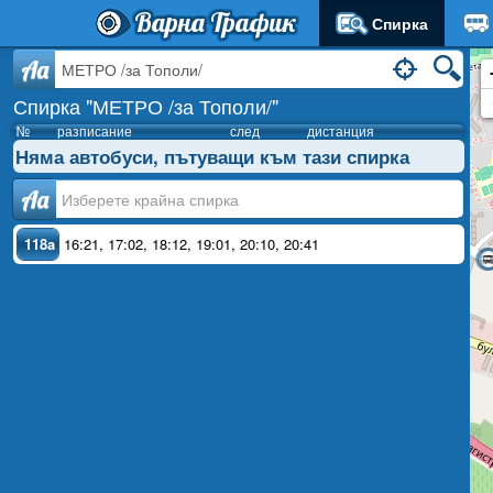
Варна Трафик
Спирка
Aa
Спирка "МЕТРО /за Тополи/"
№
разписание
след
дистанция
Няма автобуси, пътуващи към тази спирка
Аа
118a
16:21
,
17:02
,
18:12
,
19:01
,
20:10
,
20:41