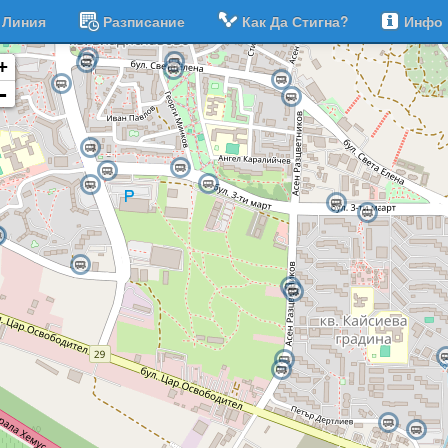
Линия
Разписание
Как Да Стигна?
Инфо
+
-