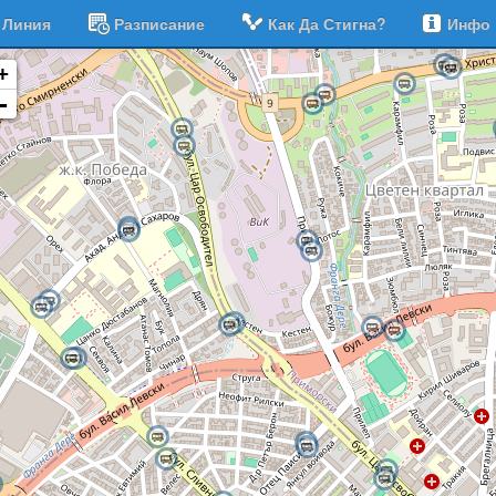
Линия
Разписание
Как Да Стигна?
Инфо
+
-