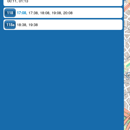
00:11
,
01:13
118
17:08
,
17:38
,
18:08
,
19:08
,
20:08
118a
18:38
,
19:38