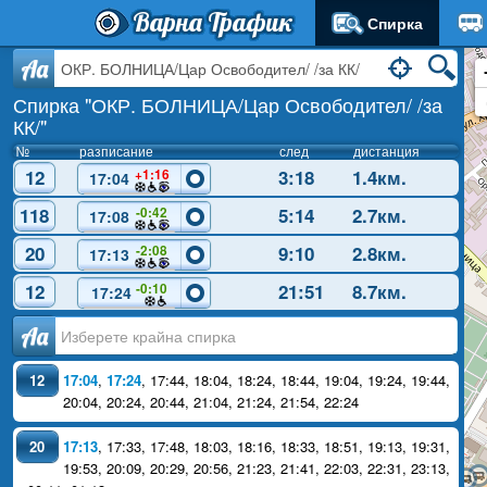
Варна Трафик
Спирка
Aa
Спирка "ОКР. БОЛНИЦА/Цар Освободител/ /за
КК/"
№
разписание
след
дистанция
12
3:18
1.4км.
+1:16
17:04
118
5:14
2.7км.
-0:42
17:08
20
9:10
2.8км.
-2:08
17:13
12
21:51
8.7км.
-0:10
17:24
Аа
12
17:04
,
17:24
,
17:44
,
18:04
,
18:24
,
18:44
,
19:04
,
19:24
,
19:44
,
20:04
,
20:24
,
20:44
,
21:04
,
21:24
,
21:54
,
22:24
20
17:13
,
17:33
,
17:48
,
18:03
,
18:16
,
18:33
,
18:51
,
19:13
,
19:31
,
19:53
,
20:09
,
20:29
,
20:56
,
21:23
,
21:41
,
22:03
,
22:31
,
23:13
,