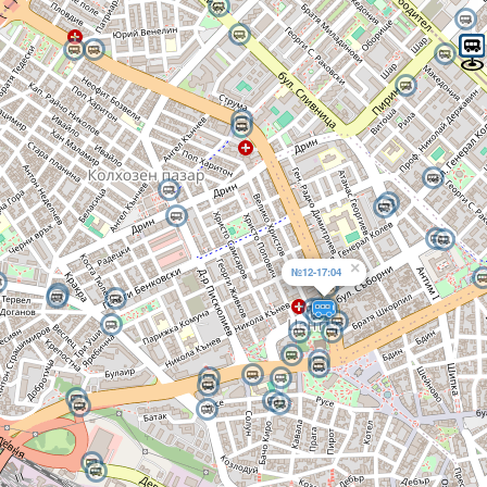
×
№12-17:04