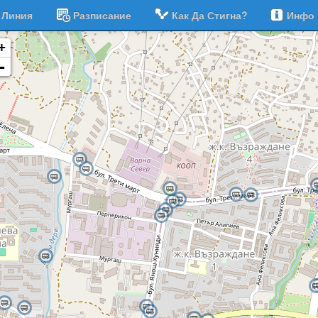
Линия
Разписание
Как Да Стигна?
Инфо
+
-