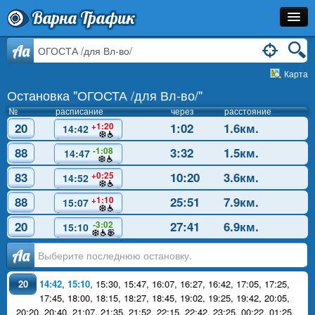
Варна Трафик
Остановка
Aa
Карта
Маршрут
Остановка "ОГОСТА /для Вл-во/"
Расписание
№
расписание
через
расстояние
20
1:02
1.6км.
+1:20
14:42
Как Добраться?
88
3:32
1.5км.
-1:08
14:47
Инфо
83
10:20
3.6км.
+0:25
14:52
88
25:51
7.9км.
+1:10
15:07
20
27:41
6.9км.
-3:02
15:10
Аа
20
14:42
,
15:10
,
15:30
,
15:47
,
16:07
,
16:27
,
16:42
,
17:05
,
17:25
,
17:45
,
18:00
,
18:15
,
18:27
,
18:45
,
19:02
,
19:25
,
19:42
,
20:05
,
20:20
,
20:40
,
21:07
,
21:35
,
21:52
,
22:15
,
22:42
,
23:25
,
00:22
,
01:25