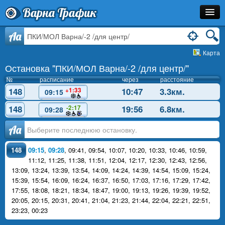
Варна Трафик
Остановка
Aa
Карта
Маршрут
Остановка "ПКИ/МОЛ Варна/-2 /для центр/"
Расписание
№
расписание
через
расстояние
148
10:47
3.3км.
+1:33
09:15
Как Добраться?
148
19:56
6.8км.
-2:17
09:28
Инфо
Аа
148
09:15
,
09:28
,
09:41
,
09:54
,
10:07
,
10:20
,
10:33
,
10:46
,
10:59
,
11:12
,
11:25
,
11:38
,
11:51
,
12:04
,
12:17
,
12:30
,
12:43
,
12:56
,
13:09
,
13:24
,
13:39
,
13:54
,
14:09
,
14:24
,
14:39
,
14:54
,
15:09
,
15:24
,
15:39
,
15:54
,
16:09
,
16:24
,
16:37
,
16:50
,
17:03
,
17:16
,
17:29
,
17:42
,
17:55
,
18:08
,
18:21
,
18:34
,
18:47
,
19:00
,
19:13
,
19:26
,
19:39
,
19:52
,
20:05
,
20:15
,
20:31
,
20:41
,
21:04
,
21:23
,
21:44
,
22:04
,
22:21
,
22:51
,
23:23
,
00:23