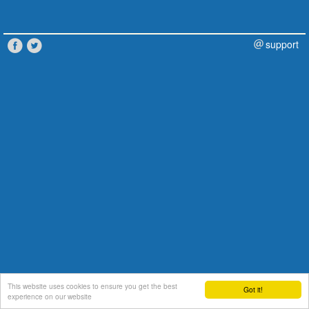
support
This website uses cookies to ensure you get the best
Got it!
experience on our website