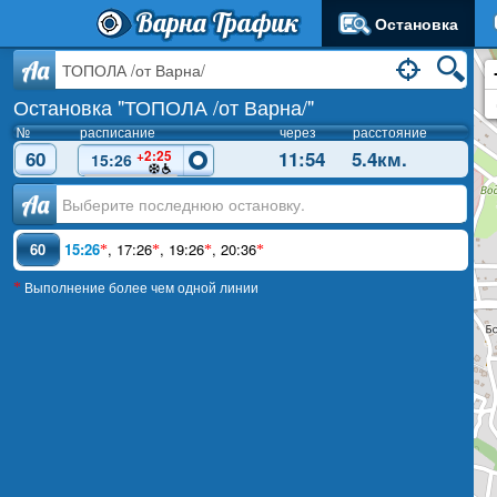
Варна Трафик
Остановка
Aa
Остановка "ТОПОЛА /от Варна/"
№
расписание
через
расстояние
60
11:54
5.4км.
+2:25
15:26
Аа
60
15:26
,
17:26
,
19:26
,
20:36
*
*
*
*
Выполнение более чем одной линии
*