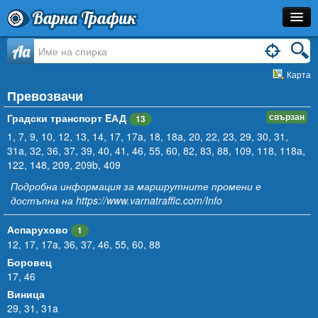
Варна Трафик
Спирка
Aa
Карта
Линия
Превозвачи
Разписание
Градски транспорт EАД
свързан
13
1
,
7
,
9
Как Да Стигна?
,
10
,
12
,
13
,
14
,
17
,
17a
,
18
,
18a
,
20
,
22
,
23
,
29
,
30
,
31
,
31a
,
32
,
36
,
37
,
39
,
40
,
41
,
46
,
55
,
60
,
82
,
83
,
88
,
109
,
118
,
118a
,
122
,
148
,
209
,
209b
,
409
Инфо
Подробна информация за маршрутните промени е
достъпна на
https://www.varnatraffic.com/Info
Аспарухово
1
12
,
17
,
17a
,
36
,
37
,
46
,
55
,
60
,
88
Боровец
17
,
46
Виница
29
,
31
,
31a