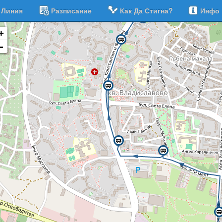
Линия
Разписание
Как Да Стигна?
Инфо
+
-