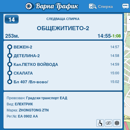
Варна Трафик
Спирка
14
СЛЕДВАЩА СПИРКА
ОБЩЕЖИТИЕТО-2
253м.
14:55
-1:08
ВЕЖЕН-2
14:57
ДЕТЕЛИНА-2
14:58
Кап.ПЕТКО ВОЙВОДА
14:59
СКАЛАТА
15:00
Бл 407 /Вл-вово/
15:02
Превозвач:
Градски транспорт EАД
Вид:
ЕЛЕКТРИК
Марка:
ZHONGTONG ZTN
Рег.№:
ЕА 0902 АА