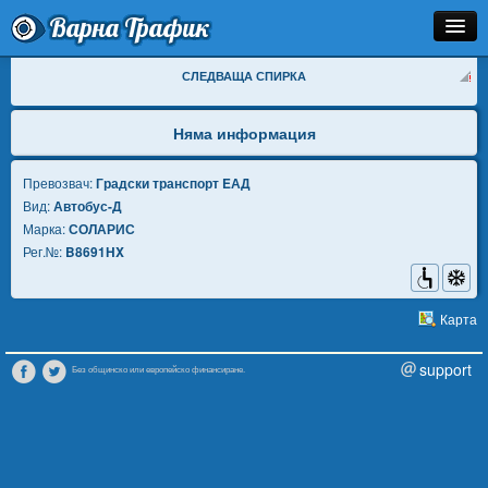
Варна Трафик
Спирка
СЛЕДВАЩА СПИРКА
Линия
Няма информация
Разписание
Превозвач:
Градски транспорт EАД
Вид:
Автобус-Д
Как Да Стигна?
Марка:
СОЛАРИС
Рег.№:
B8691HX
Инфо
Карта
support
Без общинско или европейско финансиране.