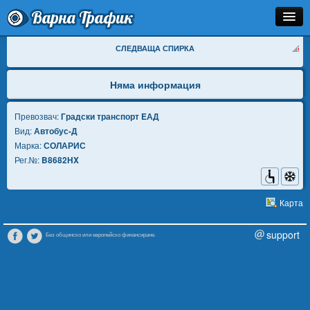
Варна Трафик
Спирка
СЛЕДВАЩА СПИРКА
Линия
Няма информация
Разписание
Превозвач:
Градски транспорт EАД
Вид:
Автобус-Д
Как Да Стигна?
Марка:
СОЛАРИС
Рег.№:
B8682HX
Инфо
Карта
support
Без общинско или европейско финансиране.