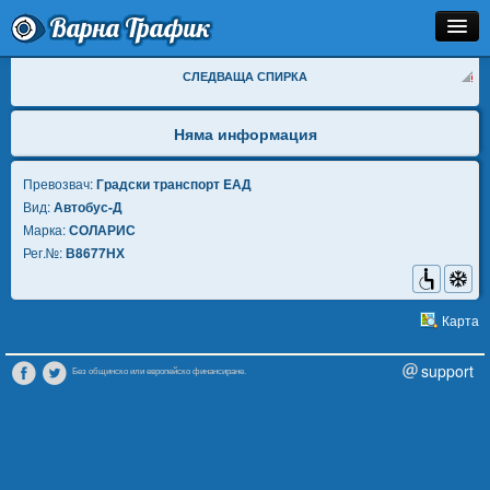
Варна Трафик
Спирка
СЛЕДВАЩА СПИРКА
Линия
Няма информация
Разписание
Превозвач:
Градски транспорт EАД
Вид:
Автобус-Д
Как Да Стигна?
Марка:
СОЛАРИС
Рег.№:
В8677НХ
Инфо
Карта
support
Без общинско или европейско финансиране.