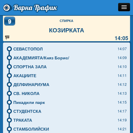
Варна Трафик
9
Спирка
СПИРКА
КОЗИРКАТА
Линия
14:05
Разписание
СЕВАСТОПОЛ
14:07
Как Да Стигна?
АКАДЕМИЯТА/Княз Борис/
14:09
СПОРТНА ЗАЛА
14:10
Инфо
АКАЦИИТЕ
14:11
ДЕЛФИНАРИУМА
14:12
СВ. НИКОЛА
14:13
Пикадили парк
14:15
СТУДЕНТСКА
14:17
ТРАКАТА
14:19
СТАМБОЛИЙСКИ
14:21