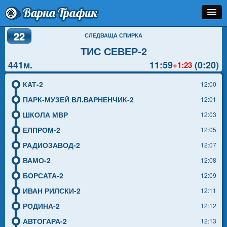
Варна Трафик
22
Спирка
СЛЕДВАЩА СПИРКА
ТИС СЕВЕР-2
Линия
441м.
11:59
(0:20)
+1:23
Разписание
КАТ-2
12:00
Как Да Стигна?
ПАРК-МУЗЕЙ ВЛ.ВАРНЕНЧИК-2
12:01
ШКОЛА МВР
12:03
Инфо
ЕЛПРОМ-2
12:05
РАДИОЗАВОД-2
12:07
ВАМО-2
12:08
БОРСАТА-2
12:09
ИВАН РИЛСКИ-2
12:11
РОДИНА-2
12:12
АВТОГАРА-2
12:13