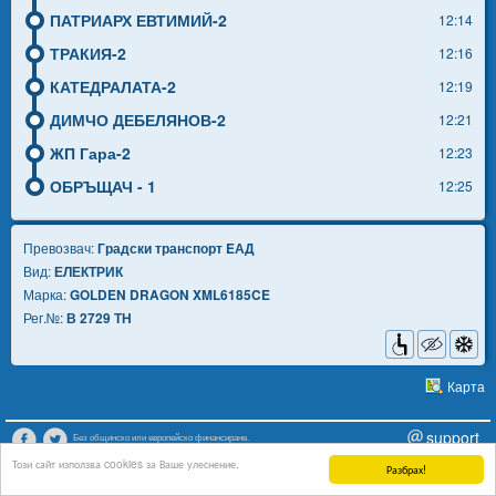
ПАТРИАРХ ЕВТИМИЙ-2
12:14
ТРАКИЯ-2
12:16
КАТЕДРАЛАТА-2
12:19
ДИМЧО ДЕБЕЛЯНОВ-2
12:21
ЖП Гара-2
12:23
ОБРЪЩАЧ - 1
12:25
Превозвач:
Градски транспорт EАД
Вид:
ЕЛЕКТРИК
Марка:
GOLDEN DRAGON XML6185CE
Рег.№:
В 2729 ТН
Карта
support
Без общинско или европейско финансиране.
Този сайт използва cookies за Ваше улеснение.
Разбрах!