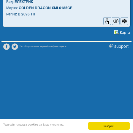
Вид:
ЕЛЕКТРИК
Марка:
GOLDEN DRAGON XML6185CE
Рег.№:
В 2696 ТН
Карта
support
Без общинско или европейско финансиране.
Този сайт използва cookies за Ваше улеснение.
Разбрах!