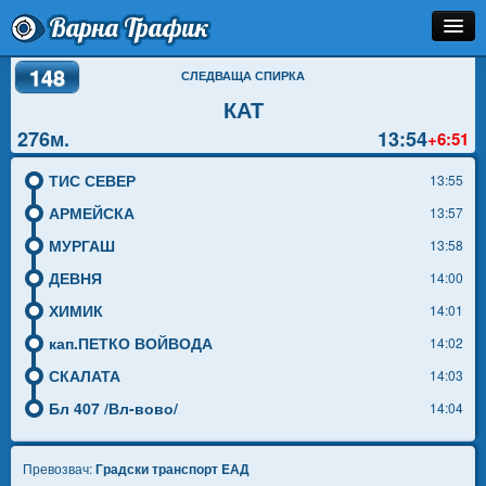
Варна Трафик
148
Спирка
СЛЕДВАЩА СПИРКА
КАТ
Линия
276м.
13:54
+6:51
Разписание
ТИС СЕВЕР
13:55
Как Да Стигна?
АРМЕЙСКА
13:57
МУРГАШ
13:58
Инфо
ДЕВНЯ
14:00
ХИМИК
14:01
кап.ПЕТКО ВОЙВОДА
14:02
СКАЛАТА
14:03
Бл 407 /Вл-вово/
14:04
Превозвач:
Градски транспорт EАД