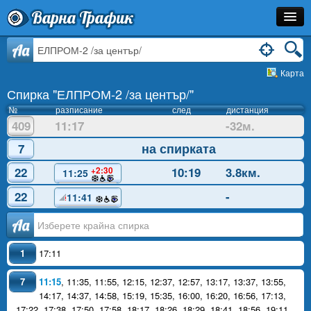
Варна Трафик
Спирка
Aa
Карта
Линия
Спирка "ЕЛПРОМ-2 /за център/"
Разписание
№
разписание
след
дистанция
409
11:17
-32м.
Как Да Стигна?
на спирката
7
Инфо
22
10:19
3.8км.
+2:30
11:25
22
-
11:41
Аа
1
17:11
7
11:15
,
11:35
,
11:55
,
12:15
,
12:37
,
12:57
,
13:17
,
13:37
,
13:55
,
14:17
,
14:37
,
14:58
,
15:19
,
15:35
,
16:00
,
16:20
,
16:56
,
17:13
,
17:22
,
17:38
,
17:50
,
17:58
,
18:17
,
18:26
,
18:29
,
18:41
,
18:56
,
19:11
,