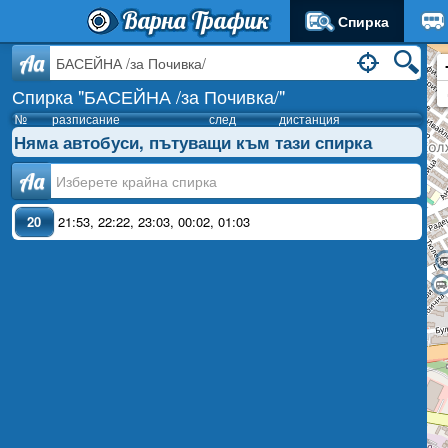
Варна Трафик
Спирка
Aa
Спирка "БАСЕЙНА /за Почивка/"
№
разписание
след
дистанция
Няма автобуси, пътуващи към тази спирка
Аа
20
21:53
,
22:22
,
23:03
,
00:02
,
01:03