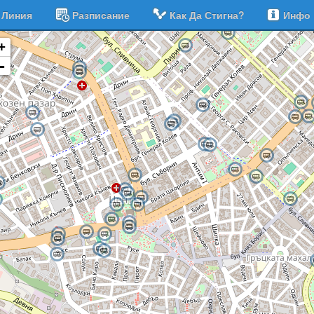
Линия
Разписание
Как Да Стигна?
Инфо
+
-